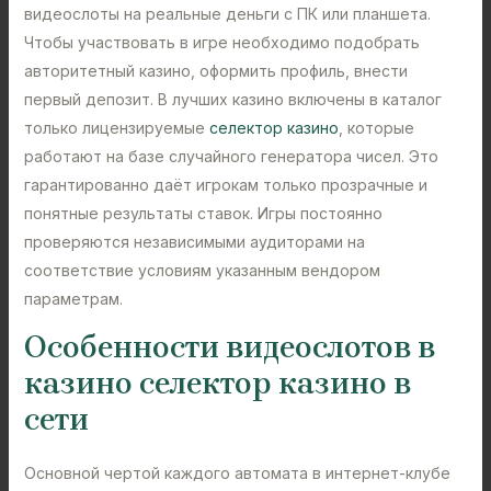
видеослоты на реальные деньги с ПК или планшета.
Чтобы участвовать в игре необходимо подобрать
авторитетный казино, оформить профиль, внести
первый депозит. В лучших казино включены в каталог
только лицензируемые
селектор казино
, которые
работают на базе случайного генератора чисел. Это
гарантированно даёт игрокам только прозрачные и
понятные результаты ставок. Игры постоянно
проверяются независимыми аудиторами на
соответствие условиям указанным вендором
параметрам.
Особенности видеослотов в
казино селектор казино в
сети
Основной чертой каждого автомата в интернет-клубе