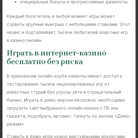
специальные бонусы и прогрессивные джекпоты.
Каждый посетитель в любой момент игры может
сорвать крупный выигрыш с небольшими ставками. Этот
нюанс и подталкивает тысячи любителей азартных игр
в казино онлайн.
Играть в интернет-казино
бесплатно без риска
В признанном онлайн-клубе клиенты имеют доступ к
тестированию тысячи лицензированных игр от
известных студий без угрозы уйти в отрицательный
баланс. Играть в демо-версии несложно: необходимо
загрузить сайт выбранного онлайн-казино с ПК или
гаджета, подобрать автомат, тапнуть по кнопке «Демо-
режим».
Ставить в демо-игре нужно виртуальными кредитами,