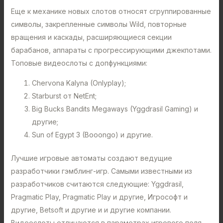
Еще к механике новых слотов относят сгруппированные
символы, закрепленные символы Wild, повторные
вращения и каскады, расширяющиеся секции
барабанов, аппараты с прогрессирующими джекпотами.
Топовые видеослоты с допфункциями:
Chervona Kalyna (Onlyplay);
Starburst от NetEnt;
Big Bucks Bandits Megaways (Yggdrasil Gaming) и
другие;
Sun of Egypt 3 (Booongo) и другие.
Лучшие игровые автоматы создают ведущие
разработчики гэмблинг-игр. Самыми известными из
разработчиков считаются следующие: Yggdrasil,
Pragmatic Play, Pragmatic Play и другие, Игрософт и
другие, Betsoft и другие и и другие компании.
Видеослоты отличаются в параметрах игрового поля,