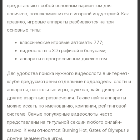
представляют собой основным вариантом для
новичков, познакомившихся с игорной индустрией. Как
правило, игровые аппараты разбиваются на три
основные типы:
классические игровые автоматы 777;
видеослоты с 3D графикой и бонусами;
аппараты с прогрессивным джекпотом.
Для удобства поиска нужного видеослота в интернет-
клубе предусмотрены отдельные подразделы: слоты и
аппараты, настольные игры, рулетка, лайв дилеры и
другие азартные развлечения. Также найти аппараты
можно искать по именованию, компании, рейтинговой
системе. Самые популярные видеослоты часто
представлены на титульной секции любого онлайн-
казино. К ним относятся: Burning Hot, Gates of Olympus и
другие знаменитые игры.