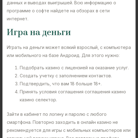
данных и выводах выигрышей. Всю информацию о
программе о софте найдете на обзорах в сети
интернет.
Игра на деньги
Играть на деньги может всякий взрослый, с компьютера
или мобильного на базе Андроид. Для этого нужно:
Подобрать казино с лицензией на оказание услуг.
Создать учетку с заполнением контактов.
Подтвердить, что вам 18 больше 18+.
Принять условия соглашения соглашения казино
казино селектор.
Зайти в кабинет по логину и паролю с любого
смартфона. Повторно заходить в онлайн казино не
рекомендуется для игры с мобильных компьютеров или