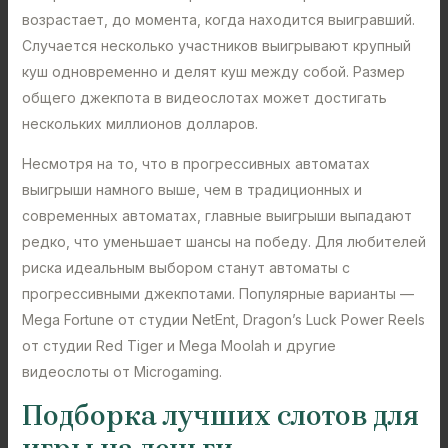
возрастает, до момента, когда находится выигравший.
Случается несколько участников выигрывают крупный
куш одновременно и делят куш между собой. Размер
общего джекпота в видеослотах может достигать
нескольких миллионов долларов.
Несмотря на то, что в прогрессивных автоматах
выигрыши намного выше, чем в традиционных и
современных автоматах, главные выигрыши выпадают
редко, что уменьшает шансы на победу. Для любителей
риска идеальным выбором станут автоматы с
прогрессивными джекпотами. Популярные варианты —
Mega Fortune от студии NetEnt, Dragon’s Luck Power Reels
от студии Red Tiger и Mega Moolah и другие
видеослоты от Microgaming.
Подборка лучших слотов для