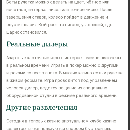
Беты рулетки можно сделать на цвет, чётное или
нечётное, интервал чисел или точное число. После
завершения ставок, колесо пойдёт в движение и
опустит шарик. Выйграет тот игрок, угадавший, где
шарик остановился.
Реальные дилеры
Азартные карточные игры в интернет-казино включены
в реальном времени. Играть в покер можно с другими
игроками со всего света. В многих казино есть и рулетка
в живом формате. Игра проводится под управлением
человек-дилер, ведется вещание из специально
оборудованной студии в режиме реального времени.
Другие развлечения
Сегодня в топовых казино виртуальном клубе казино
селектор также пользуются спросом быстроигры.