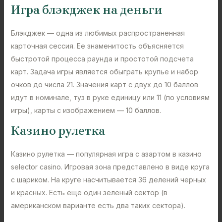
Игра блэкджек на деньги
Блэкджек — одна из любимых распространенная
карточная сессия. Ее знаменитость объясняется
быстротой процесса раунда и простотой подсчета
карт. Задача игры является обыграть крупье и набор
очков до числа 21. Значения карт с двух до 10 баллов
идут в номинале, туз в руке единицу или 11 (по условиям
игры), карты с изображением — 10 баллов.
Казино рулетка
Казино рулетка — популярная игра с азартом в казино
selector casino. Игровая зона представлено в виде круга
с шариком. На круге насчитывается 36 делений черных
и красных. Есть еще один зеленый сектор (в
американском варианте есть два таких сектора).