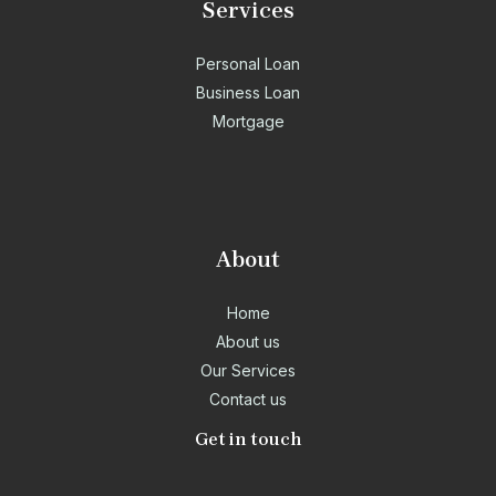
Services
Personal Loan
Business Loan
Mortgage
About
Home
About us
Our Services
Contact us
Get in touch