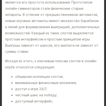
является его простота использования. Прототипом
онлайн-гаминаторов стали физические старые
аппараты. В отличие от предшественников-автоматов,
новые игровые автоматы имеют множество барабанов
и линий для формирования выигрышей, дополнительных
возможностей. Каждый из таких слотов выделяется
простым интерфейсом и простым принципом игры.
Выигрыш зависит от шансов, его выплата не зависит от
суммы ставки.
Исходя из этого, к ключевым плюсам слотов в онлайн-
клубе относятся следующие:
обширная коллекция слотов;
минимальные финансовые вложения;
доступ к игре 24/7;
честный шанс на победу;
доступный интерфейс;